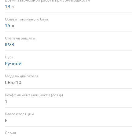
Время автономной работы при 75% мощности
13
ч
Объем топливного бака
15
л
Степень защиты
IP23
Пуск
Ручной
Модель двигателя
CBS210
Коэффициент мощности (cos φ)
1
Класс изоляции
F
Серия